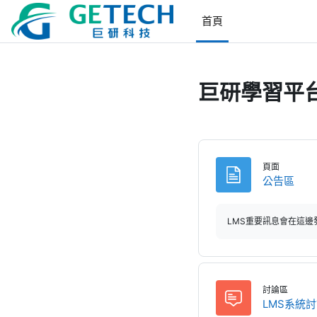
跳至主內容
首頁
巨研學習平台
頁面
頁面
公告區
LMS重要訊息會在這邊
討論區
LMS系統