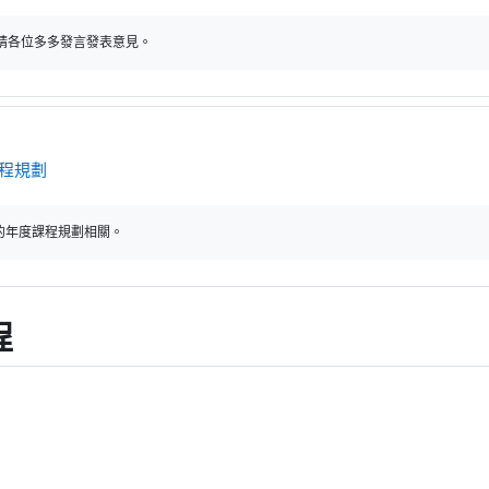
，請各位多多發言發表意見。
討論區
程規劃
的年度課程規劃相關。
程